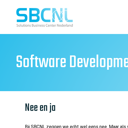
Ga
naar
inhoud
Software Developm
Nee en ja
Bij SBCNL zeggen we echt wel eens nee. Maar als w