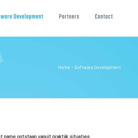
tware Development
Partners
Contact
Home
•
Software Development
 name ontstaan vanuit praktijk situaties.