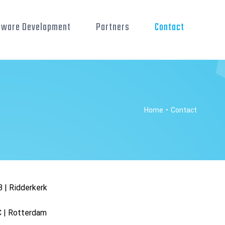
tware Development
Partners
Contact
Home
•
Contact
B | Ridderkerk
 | Rotterdam